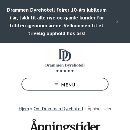
Hopp
Skip
Drammen Dyrehotell feirer 10-års jubileum
til
to
hovedinnhold
footer
i år, takk til alle nye og gamle kunder for
CLO
tilliten gjennom årene. Velkommen til et
TOP
BAN
trivelig opphold hos oss!
Dyrehotell
i
MENU
Skoger,
Drammen
med
Hjem
»
Om Drammen Dyrehotell
»
Åpningstider
hundehotell
og
Åpningstider
smådyrhotell