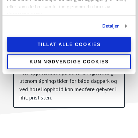
eller som de har samlet inn gjennom din bruk av
Man-Fre: kl. 08:00-18:00
tjenestene deres.
Lør-Søn: kl. 10:00-18:00
Detaljer
TILLAT ALLE COOKIES
Levering og henting utenom åpningstid
KUN NØDVENDIGE COOKIES
Vær oppmerksom på at levering/henting
utenom åpningstider for både dagpark og
ved hotellopphold kan medføre gebyrer i
hht.
prislisten
.