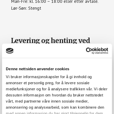
Man-Fre: kl. 16:00 – 18:00 eller etter avtale.
Lør-Søn: Stengt
Levering og henting ved
hotellopphold
Innlevering og utlevering ved hotellopphold
Denne nettsiden anvender cookies
Man-Søn: kl. 10:00-11:00 og kl. 16:00-18:00
Tilpassede tidspunkt kan avtales ved booking.
Vi bruker informasjonskapsler for å gi innhold og
annonser et personlig preg, for å levere sosiale
mediefunksjoner og for å analysere trafikken vår. Vi deler
dessuten informasjon om hvordan du bruker nettstedet
vårt, med partnerne våre innen sosiale medier,
annonsering og analysearbeid, som kan kombinere den
Telefontider
med annen informasjon du har gjort tilgjengelig for dem,