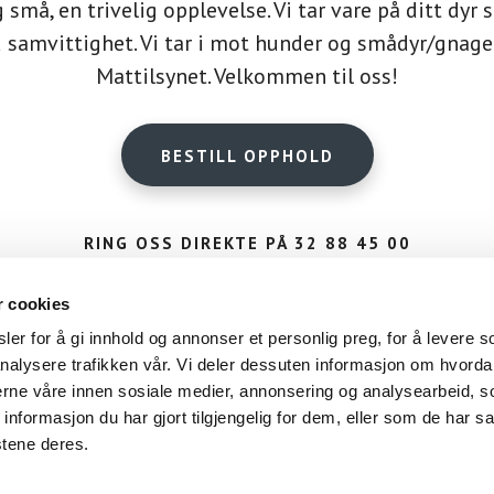
g små, en trivelig opplevelse. Vi tar vare på ditt dyr
 samvittighet. Vi tar i mot hunder og smådyr/gnagere
Mattilsynet. Velkommen til oss!
BESTILL OPPHOLD
RING OSS DIREKTE PÅ 32 88 45 00
r cookies
er for å gi innhold og annonser et personlig preg, for å levere s
nalysere trafikken vår. Vi deler dessuten informasjon om hvorda
nerne våre innen sosiale medier, annonsering og analysearbeid, 
formasjon du har gjort tilgjengelig for dem, eller som de har sa
tilhører Fjerdingstad Gård og kan ikke kopieres eller benyttes i noen sammenhen
rehotell / Fjerdingstad Gård org. nr. 990348316, Andorsrudveien 213, 3039 Dramm
stene deres.
nligheten i samsvar med lov om elektronisk kommunikasjon. Les mer om
cookies
. V
at du samtykker til dette. Les mer om
personvern
.