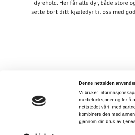
dyrehold. Her får alle dyr, både store o
sette bort ditt kjæledyr til oss med god
Denne nettsiden anvende
Vi bruker informasjonskapsl
mediefunksjoner og for å a
nettstedet vårt, med part
kombinere den med annen in
© 2006–2026 Kopibeskyttet iht. Åndsverkloven. Alt innhold 
Dy
gjennom din bruk av tjene
Vi bruker informasjonskapsler (cookies) for å øke brukerven