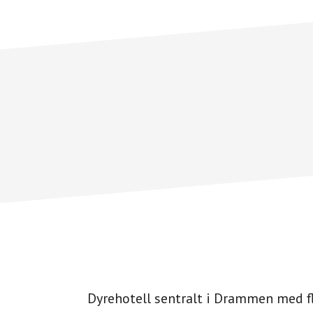
Footer
CTA
Dyrehotell sentralt i Drammen med fl