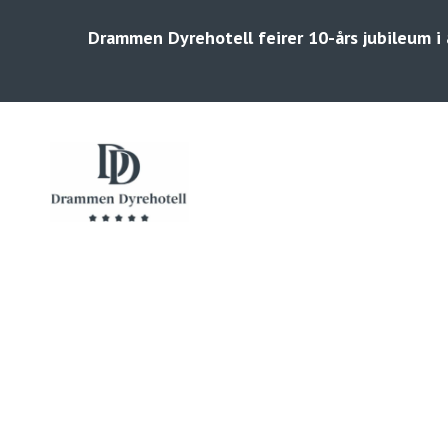
Hopp
Skip
til
to
Drammen Dyrehotell feirer 10-års jubileum i å
hovedinnhold
footer
Dyrehotell
i
Skoger,
Drammen
med
hundehotell
og
smådyrhotell