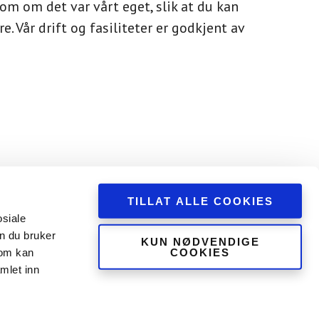
 som om det var vårt eget, slik at du kan
. Vår drift og fasiliteter er godkjent av
TILLAT ALLE COOKIES
osiale
n du bruker
KUN NØDVENDIGE
COOKIES
som kan
mlet inn
ger uten eksplisitt samtykke fra rettighetshaveren. Drammen
en.
ed at du fortsetter å bruke drammendyrehotell.no, forutsetter vi