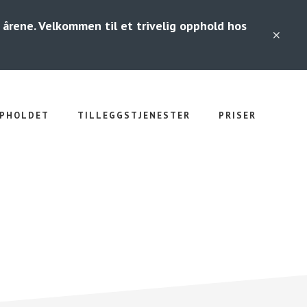
m årene. Velkommen til et trivelig opphold hos
CLO
TOP
BAN
PPHOLDET
TILLEGGSTJENESTER
PRISER